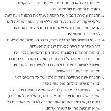
ו/או החברה ו/או מי ממנהליה ו/או עובדיה, בכל הקשור
להוראות והתנאים של תקנון זה.
החברה שומרת לעצמה את הזכות לשנות את התקנון מעת לעת
על פי שיקול דעתה הבלעדי וזאת ללא צורך במתן התראה ו/או
הודעה מוקדמת ובתנאי שהמתכונת החדשה תפורסם באתר
לעיני כלל המשתמשים.
רישומי המחשב של החברה בלבד, בדבר הפעולות המתבצעות
דרך האתר יהוו ראיה לכאורה לנכונות הפעולות.
תמונות המוצרים המוצגות באתר הנן להמחשה בלבד ואינן
מחייבות כלל את הנהלת האתר. כן מוסכם ומובהר, כי החברה
תשתדל לעשות כמיטב יכולתה בכדי להציג בפני לקוחותיה
תמונות מדויקות ככל האפשר.
החברה אינה מתחייבת להחזיק מלאי של כל הדגמים ו/או
המוצרים שתמונותיהם מופיעות באתר.
החברה עושה ככל יכולתה לוודא שהמידע המוצג באתר יהיה
המידע השלם והמדויק ביותר אך יובהר, כי עלולים להופיע בו,
בתום לב, אי דיוקים או שגיאות והחברה לא תישא באחריות כל
שהיא הנובעת מהן או קשורה אליהן.