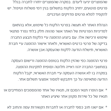
שהמוצרים יגיעו ליעדם. במקרה שהמוצרים יחזרו לחברה בגלל
פרטים מוטעים, יחויב הלקוח בתשלום בגין דמי משלוח וטיפול. יש
להקפיד למלא פרטים מדויקים ועדכניים.
הנהלת האתר לא תעשה בפרטי הלקוח כל שימוש, אלא בהתאם
למדיניות הפרטיות של האתר אשר מהווה חלק בלתי נפרד מתנאי
שימוש ורכישה אלו. עם ביצוע ההזמנה ע״י הלקוח תבצע החברה
בדיקה של פרטי כרטיס האשראי, ולאחר אישור ההזמנה ע״י חברת
האשראי, תישלח הודעה ללקוח שהעסקה אכן אושרה.
פרטי ההזמנה כפי שהזין הלקוח בטופס ההזמנה ורישום העסקה
במחשבי החברה יהוו ראייה חלוטה וסופית לתקינות ההזמנה.
במקרה בו לא אושרה העסקה ע״י חברת האשראי, יקבל הלקוח
הודעה מתאימה על כך ויתבקש למסור אמצעי תשלום אחר.
* אם הופרו תנאי הסכם זה, תנאיו של אחד מהמסמכים המחייבים או
תנאיו של כל שירות מקוון אחר שיציע האתר
* אם ישנו חוב כספי לחברה או לחברות הקשורות עמה והחוב לא