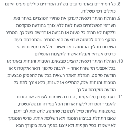
כל המחירים באתר נקובים בש"ח. המחירים כוללים מע״מ ואינם
כוללים דמי משלוח.
הנהלת האתר רשאית לעדכן את מחירי המוצרים באתר ואת
תעריפי המשלוחים מעת לעת ללא צורך בהודעה מוקדמת
וללקוח לא תהיה כל טענה או תביעה או דרישה בשל כך. המחיר
התקף ביחס להזמנה שבוצעה הוא המחיר שהתפרסם בעת
השלמת תהליך ההזמנה כולו ואשר כולל את מסירת פרטי
כרטיס אשראי וקבלת אישור לתקינות התשלום.
הנהלת האתר רשאית להציע מבצעים, הטבות והנחות באתר או
בכל אמצעי תקשורת אחר – לרבות טלפון, דואר אלקטרוני או
הודעת טקסט. הנהלת האתר רשאית בכל עת להפסיק מבצעים,
הטבות והנחות אלה, להחליפ או לשנות, בלא צורך לתת כל
הודעה מוקדמת על כך
בעת עדכון סל הקניות, החברה שומרת לעצמה את הזכות
להעביר תזכורת ללקוח אודות הסל במידה וננטש/נשכח,
באמצעות שליחת מייל לכתובת שהוזנה. לתשומת לב: יתכן
שאם התחלת בביצוע הזמנה ולא השלמת אותה, פרטי הזמנתך
לא יישמרו בסל הקניות ולא יוצגו בפניך בעת ביקורך הבא