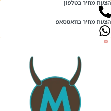
הצעת מחיר בטלפון
בואו לבקר אותנו בשני סניפים – אחד מול
השני!
הרצל 84 והרצל 71, תל אביב
הצעת מחיר בוואטסאפ
0