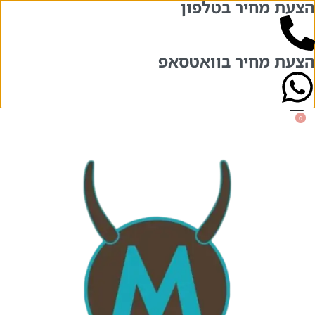
הצעת מחיר בטלפון
בואו לבקר אותנו בשני סניפים – אחד מול
השני!
הרצל 84 והרצל 71, תל אביב
הצעת מחיר בוואטסאפ
0