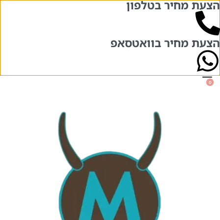
הצעת מחיר בטלפון
בואו לבקר אותנו בשני סניפים – אחד מול
השני!
הרצל 84 והרצל 71, תל אביב
הצעת מחיר בוואטסאפ
0