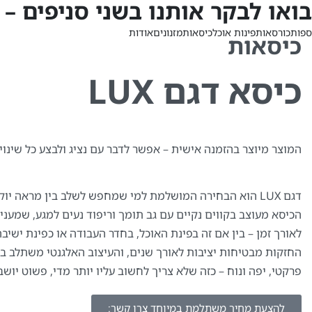
בואו לבקר אותנו בשני סניפים – אחד מול השני
ספות
כורסאות
פינות אוכל
כיסאות
מזנונים
אודות
כיסאות
כיסא דגם LUX
המוצר מיוצר בהזמנה אישית – אפשר לדבר עם נציג ולבצע כל שינוי
דגם LUX הוא הבחירה המושלמת למי שמחפש לשלב בין מראה יו
הכיסא מעוצב בקווים נקיים עם גב תומך וריפוד נעים למגע, שמעניק
לאורך זמן – בין אם זה בפינת האוכל, בחדר העבודה או כפינת ישיב
החזקות מבטיחות יציבות לאורך שנים, והעיצוב האלגנטי משתלב בקל
פרקטי, יפה ונוח – כזה שלא צריך לחשוב עליו יותר מדי, פשוט יושב 
להצעת מחיר משתלמת במיוחד צרו קשר: