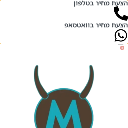
הצעת מחיר בטלפון
בואו לבקר אותנו בשני סניפים – אחד מול
השני!
הרצל 84 והרצל 71, תל אביב
הצעת מחיר בוואטסאפ
0